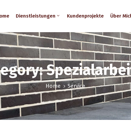
ome
Dienstleistungen
Kundenprojekte
Über Mic
tegory:
Spezialarbe
Home
Service